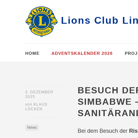
Lions Club Li
HOME
ADVENTSKALENDER 2026
PROJ
BESUCH DER
3. DEZEMBER
2025
SIMBABWE 
von
KLAUS
LÖCKEN
SANITÄRAN
News
Ris
Bei dem Besuch der